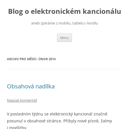
Přejít
k
Blog o elektronickém kancionálu
obsahu
webu
aneb zpíváme z mobilu, tabletu i kindlu
Menu
ARCHIV PRO MĚSÍC:
ÚNOR 2014
Obsahová nadílka
Napsat komentář
V posledním týdnu se elektronický kancionál značně
posunul v obsahové stránce. Přibyly nové písně, žalmy
i modlitby.