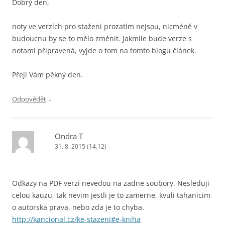
Dobrý den,
noty ve verzích pro stažení prozatím nejsou, nicméně v
budoucnu by se to mělo změnit. Jakmile bude verze s
notami připravená, vyjde o tom na tomto blogu článek.
Přeji Vám pěkný den.
↓
Odpovědět
Ondra T
31. 8. 2015 (14.12)
Odkazy na PDF verzi nevedou na zadne soubory. Nesleduji
celou kauzu, tak nevim jestli je to zamerne, kvuli tahanicim
o autorska prava, nebo zda je to chyba.
http://kancional.cz/ke-stazeni#e-kniha