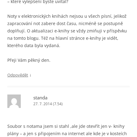
– které vylepšení byste uvítal?
Noty v elektronických knihách nejsou u všech písní, jelikož
zapracování not zabere dost času, nicméně se postupně
doplňují. O aktualizaci e-knihy se vždy zmiňuji v příspěvku
na tomto blogu. Též na hlavní stránce e-knihy je vidět,
kterého data byla vydaná.
Přeji Vám pěkný den.
↓
Odpovědět
standa
27. 7. 2014 (7.54)
Soubor s notama jsem si stahl ,ale jde otevřít jen v- knihy
plány – a jen s připojením na internet ale kde je v kosteích