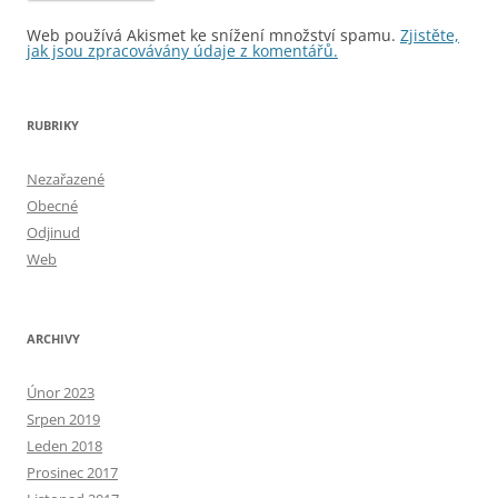
Web používá Akismet ke snížení množství spamu.
Zjistěte,
jak jsou zpracovávány údaje z komentářů.
RUBRIKY
Nezařazené
Obecné
Odjinud
Web
ARCHIVY
Únor 2023
Srpen 2019
Leden 2018
Prosinec 2017