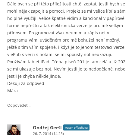
Dále bych se při této příležitosti chtěl zeptat, jestli bych se
mohl nějak zapojit a pomoci. Projekt se mi velice líbí a sám
ho plně využiji. Velice špatně vidím a kancionál v papírové
formě nepřečtu a tak elektronická verze je pro mě velkým
přínosem. Programovat však neumím a zápis not v
programu Vámi uváděném pro mě bohužel není možný.
Ještě s tím vším spojené, i když je to jenom testovací verze,
v ePub s verzí s notami se mi spousty not neukazují.
Používám tablet iPad. Třeba píseň 201 je tam celá a již 202
se mi ukazuje bez not. Nevím jestli je to nedodělané, nebo
jestli je chyba někde jinde.
Děkuji za odpověď
Mára
↓
Odpovědět
Ondřej Geršl
Autor příspěvku
26. 7. 2014 (14.25)