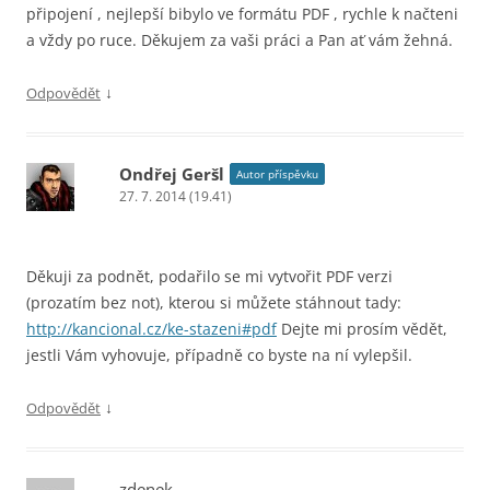
připojení , nejlepší bibylo ve formátu PDF , rychle k načteni
a vždy po ruce. Děkujem za vaši práci a Pan ať vám žehná.
↓
Odpovědět
Ondřej Geršl
Autor příspěvku
27. 7. 2014 (19.41)
Děkuji za podnět, podařilo se mi vytvořit PDF verzi
(prozatím bez not), kterou si můžete stáhnout tady:
http://kancional.cz/ke-stazeni#pdf
Dejte mi prosím vědět,
jestli Vám vyhovuje, případně co byste na ní vylepšil.
↓
Odpovědět
zdenek