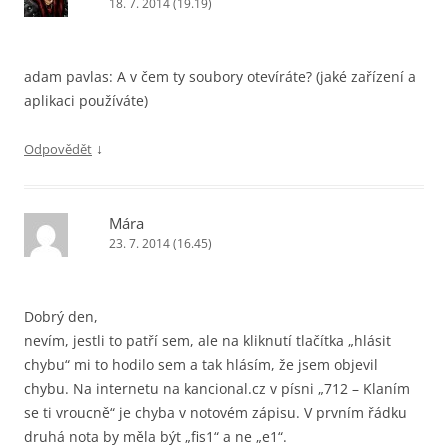
18. 7. 2014 (19.19)
adam pavlas: A v čem ty soubory otevíráte? (jaké zařízení a
aplikaci používáte)
↓
Odpovědět
Mára
23. 7. 2014 (16.45)
Dobrý den,
nevím, jestli to patří sem, ale na kliknutí tlačítka „hlásit
chybu“ mi to hodilo sem a tak hlásím, že jsem objevil
chybu. Na internetu na kancional.cz v písni „712 – Klaním
se ti vroucně“ je chyba v notovém zápisu. V prvním řádku
druhá nota by měla být „fis1“ a ne „e1“.