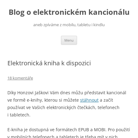
Přejít
k
Blog o elektronickém kancionálu
obsahu
webu
aneb zpíváme z mobilu, tabletu i kindlu
Menu
Elektronická kniha k dispozici
18 komentáře
Díky Honzovi Jaškovi Vám dnes můžu představit kancionál
ve formě e-knihy, kterou si můžete
stáhnout
a začít
používat ve Vašich elektronických čtečkách, telefonech
i tabletech.
E-kniha je dostupná ve formátech EPUB a MOBI. Pro použití
v mobilních telefonech a tabletech je třeba mít v nich