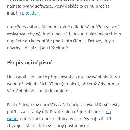
nainstalovaný software, který dokáže e-knihu přečíst
(např.
FBReader
).
Protože e-kniha ještě není úplně odladěná (můžou se v ní
vyskytovat chyby), budu moc rád, pokud nalezený problém
napíšete do komentáře pod tento článek. Dotazy, tipy a
návrhy k e-knize jsou též vítané.
Přepisování písní
Nezaspali jsme ani v přepisování a zpracovávání písní. Na
webu přibylo dalších 37 nových písní, přičemž Adventní a
Vánoční písně jsou již kompletní.
Pavla Schwarzová pro Vás začala připravovat křížové cesty,
patří jí za to velký dík. První z nich už je k dispozici
na
webu
a do začátku postní doby by se měly objevit i tři
zbývající, stejně tak i všechny postní písně.