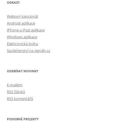
ODKAZY
Webový kancionál
Android aplikace
iPhone a iPad aplikace
Windows aplikace
Elektronická kniha
Společenství na signály.cz
ODEBÍRAT NOVINKY
E-mailem
RSS článků
RSS komentářů
PODOBNÉ PROJEKTY