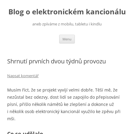
Přejít
k
Blog o elektronickém kancionálu
obsahu
webu
aneb zpíváme z mobilu, tabletu i kindlu
Menu
Shrnutí prvních dvou týdnů provozu
Napsat komentář
Musím říct, že se projekt vyvíjí velmi dobře. Těší mě, že
nezůstal bez odezvy, dost lidí se zapojilo do přepisování
písní, přišlo několik námětů ke zlepšení a dokonce už
i několik osob elektronický kancionál využilo ke zpěvu při
mši.
Co se udělalo