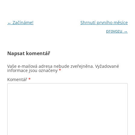
Navigace
←
Začínáme!
Shrnutí prvního měsíce
pro
provozu
→
příspěvky
Napsat komentář
Vaše e-mailová adresa nebude zveřejněna.
Vyžadované
informace jsou označeny
*
Komentář
*