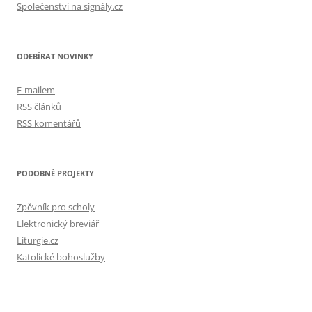
Společenství na signály.cz
ODEBÍRAT NOVINKY
E-mailem
RSS článků
RSS komentářů
PODOBNÉ PROJEKTY
Zpěvník pro scholy
Elektronický breviář
Liturgie.cz
Katolické bohoslužby