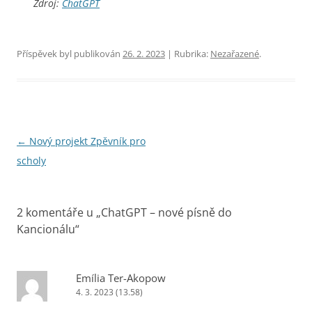
Zdroj:
ChatGPT
Příspěvek byl publikován
26. 2. 2023
| Rubrika:
Nezařazené
.
Navigace
←
Nový projekt Zpěvník pro
pro
scholy
příspěvky
2 komentáře u „
ChatGPT – nové písně do
Kancionálu
“
Emília Ter-Akopow
4. 3. 2023 (13.58)