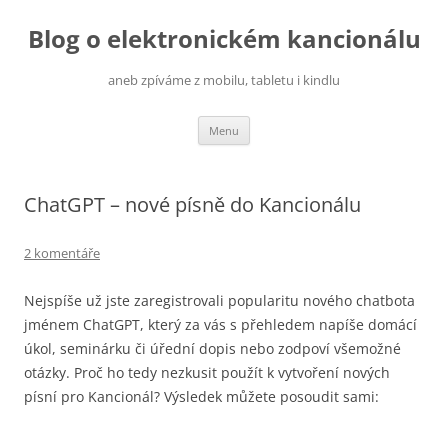
Přejít
k
Blog o elektronickém kancionálu
obsahu
webu
aneb zpíváme z mobilu, tabletu i kindlu
Menu
ChatGPT – nové písně do Kancionálu
2 komentáře
Nejspíše už jste zaregistrovali popularitu nového chatbota
jménem ChatGPT, který za vás s přehledem napíše domácí
úkol, seminárku či úřední dopis nebo zodpoví všemožné
otázky. Proč ho tedy nezkusit použít k vytvoření nových
písní pro Kancionál? Výsledek můžete posoudit sami: