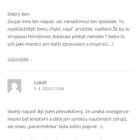
Dobrý den.
Zaujal mne ten nápad, ale nenadchnul ten výsledek. To
nejdůležitější tomu chybí, např. prožitek, nadšení Že by tu
strojovou formálnost dokázala přebýt melodie ? Nebo to
vzít jako mantru pro další zpracování a inspiraci…?
↓
Odpovědět
Lukáš
5. 4. 2023 (12.04)
Skvělý nápad! Byl jsem přesvědčený, že umělá inteligence
neumí být kreativní a dělá jen syntézu naučených zdrojů,
ale slovo „panechtěnka“ teda vidím poprvé :-).