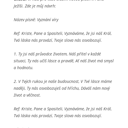
Ježíši. Zde je můj návrh:
Název písně: Vyznání víry
Ref: Kriste, Pane a Spasiteli, Vyznáváme, že jsi náš Král,
Tvá láska nás provází, Tvoje slova nás osvobozují.
1. Ty jsi náš průvodce životem, Náš přítel v každé
situaci, Ty nás učíš lásce a pravdě, Ať náš život má smysl
a hodnotu.
2. V Tvých rukou je naše budoucnost, V Tvé lásce máme
naději, Ty nás osvobozuješ od hříchu, Dáváš nám nový
život a věčnost.
Ref: Kriste, Pane a Spasiteli, Vyznáváme, že jsi náš Král,
Tvá láska nás provází, Tvoje slova nás osvobozují.