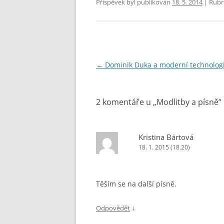
Příspěvek byl publikován
18. 5. 2014
| Rubr
Navigace
←
Dominik Duka a moderní technolog
pro
příspěvky
2 komentáře u „
Modlitby a písně
“
Kristina Bártová
18. 1. 2015 (18.20)
Těším se na další písně.
↓
Odpovědět