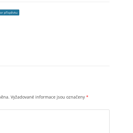
or příspěvku
něna.
Vyžadované informace jsou označeny
*