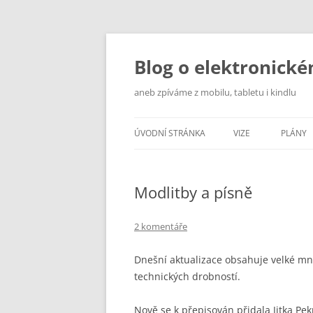
Přejít
k
obsahu
Blog o elektronick
webu
aneb zpíváme z mobilu, tabletu i kindlu
ÚVODNÍ STRÁNKA
VIZE
PLÁNY
Modlitby a písně
2 komentáře
Dnešní aktualizace obsahuje velké mno
technických drobností.
Nově se k přepisován přidala Jitka Pek