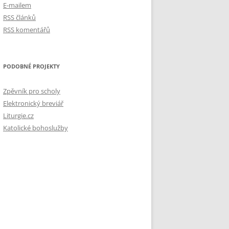
E-mailem
RSS článků
RSS komentářů
PODOBNÉ PROJEKTY
Zpěvník pro scholy
Elektronický breviář
Liturgie.cz
Katolické bohoslužby