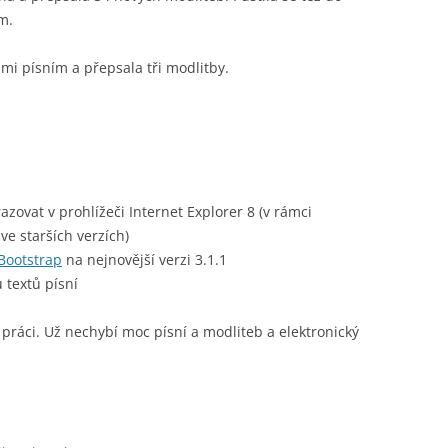
m.
mi písním a přepsala tři modlitby.
zovat v prohlížeči Internet Explorer 8 (v rámci
ve starších verzích)
Bootstrap
na nejnovější verzi 3.1.1
 textů písní
práci. Už nechybí moc písní a modliteb a elektronický