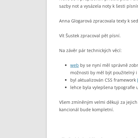
sazby not a vysázela noty k šesti písní
Anna Glogarová zpracovala texty k sed
Vít Šustek zpracoval pět písní.
Na závěr pár technických věcí:
web
by se nyní měl správně zobra
možnosti by měl být použitelný i 
byl aktualizován CSS framework
lehce byla vylepšena typografie u
Všem zmíněným velmi děkuji za jejich 
kancionál bude kompletní.