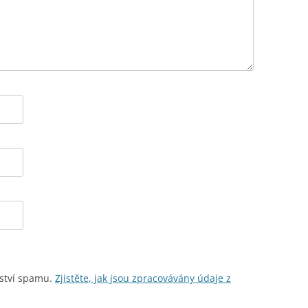
ství spamu.
Zjistěte, jak jsou zpracovávány údaje z