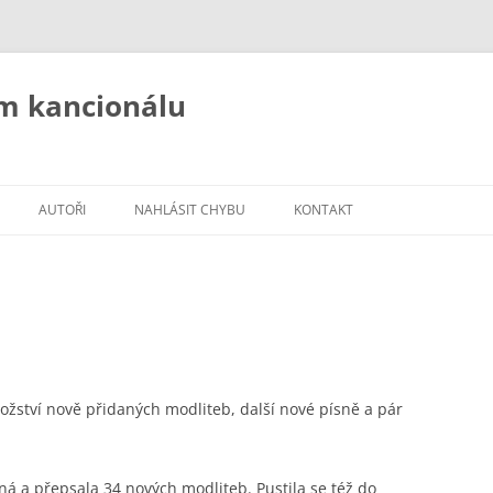
ém kancionálu
AUTOŘI
NAHLÁSIT CHYBU
KONTAKT
žství nově přidaných modliteb, další nové písně a pár
ná a přepsala 34 nových modliteb. Pustila se též do