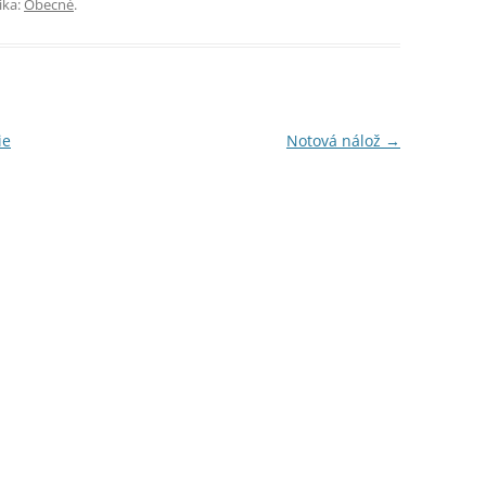
ika:
Obecné
.
ie
Notová nálož
→